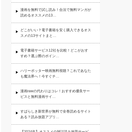
漫画を無料で試し読み！合法で無料マンガが
読めるオススメの13…
どこがいい？電子書籍を安く購入できるオス
スメの13サイトまと…
電子書籍サービス12社を比較！どこがおす
すめ？選ぶ際のポイン…
ハリーポッター映画無料視聴？これであなた
も魔法界へ！今すぐチ…
漫画rawの代わりはコレ！おすすめ優良サー
ビスと無料漫画サイ…
すばらしき新世界が無料で全巻読めるサイト
ある？読み放題アプリ…
【2024年】オススメの雑誌読み放題サービ