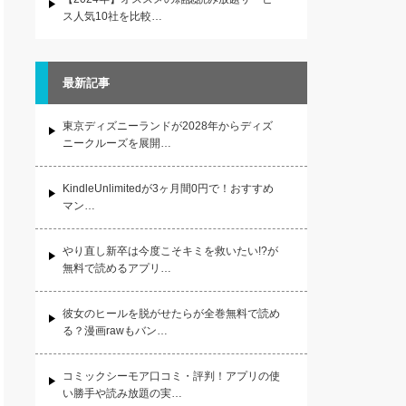
ス人気10社を比較…
最新記事
東京ディズニーランドが2028年からディズ
ニークルーズを展開…
KindleUnlimitedが3ヶ月間0円で！おすすめ
マン…
やり直し新卒は今度こそキミを救いたい!?が
無料で読めるアプリ…
彼女のヒールを脱がせたらが全巻無料で読め
る？漫画rawもバン…
コミックシーモア口コミ・評判！アプリの使
い勝手や読み放題の実…