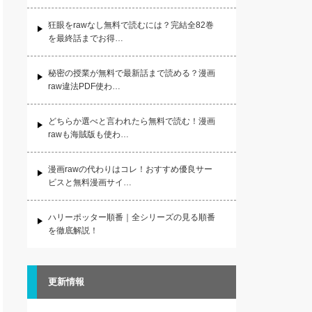
狂眼をrawなし無料で読むには？完結全82巻
を最終話までお得…
秘密の授業が無料で最新話まで読める？漫画
raw違法PDF使わ…
どちらか選べと言われたら無料で読む！漫画
rawも海賊版も使わ…
漫画rawの代わりはコレ！おすすめ優良サー
ビスと無料漫画サイ…
ハリーポッター順番｜全シリーズの見る順番
を徹底解説！
更新情報