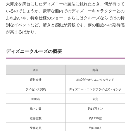
大海原を舞台にしたディズニーの魔法に触れたとき、何が待って
いるのでしょうか。豪華な船内でのディズニーキャラクターとの
ふれあいや、特別仕様のショー、さらにはクルーズならではの特
別なイベントなど、驚きと感動が満載です。夢の船旅への期待感
が高まるばかり。
ディズニークルーズの概要
項目
内容
運営会社
株式会社オリエンタルランド
ライセンス契約
ディズニー・エンタプライゼズ・インク
船舶名
未定
総トン数
約14万トン
総客室数
約1250室
乗客定員
約4000人