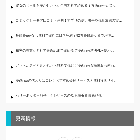
彼女のヒールを脱がせたらが全巻無料で読める？漫画rawもバン…
コミックシーモア口コミ・評判！アプリの使い勝手や読み放題の実…
狂眼をrawなし無料で読むには？完結全82巻を最終話までお得…
秘密の授業が無料で最新話まで読める？漫画raw違法PDF使わ…
どちらか選べと言われたら無料で読む！漫画rawも海賊版も使わ…
漫画rawの代わりはコレ！おすすめ優良サービスと無料漫画サイ…
ハリーポッター順番｜全シリーズの見る順番を徹底解説！
更新情報
X
Facebook