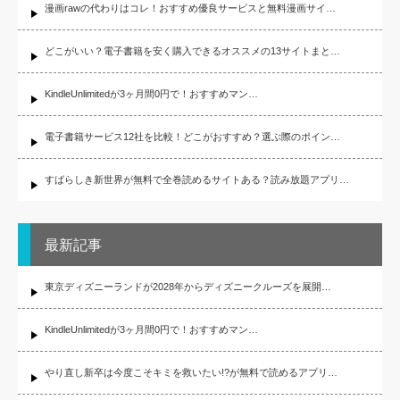
漫画rawの代わりはコレ！おすすめ優良サービスと無料漫画サイ…
どこがいい？電子書籍を安く購入できるオススメの13サイトまと…
KindleUnlimitedが3ヶ月間0円で！おすすめマン…
電子書籍サービス12社を比較！どこがおすすめ？選ぶ際のポイン…
すばらしき新世界が無料で全巻読めるサイトある？読み放題アプリ…
最新記事
東京ディズニーランドが2028年からディズニークルーズを展開…
KindleUnlimitedが3ヶ月間0円で！おすすめマン…
やり直し新卒は今度こそキミを救いたい!?が無料で読めるアプリ…