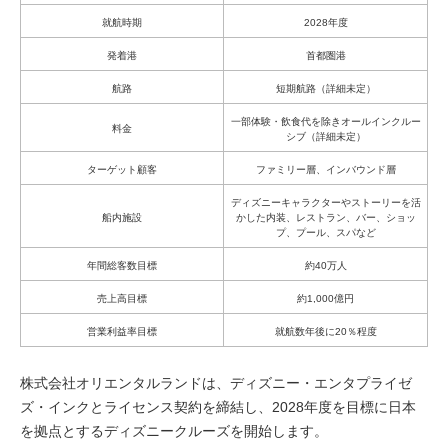
就航時期
2028年度
発着港
首都圏港
航路
短期航路（詳細未定）
一部体験・飲食代を除きオールインクルー
料金
シブ（詳細未定）
ターゲット顧客
ファミリー層、インバウンド層
ディズニーキャラクターやストーリーを活
船内施設
かした内装、レストラン、バー、ショッ
プ、プール、スパなど
年間総客数目標
約40万人
売上高目標
約1,000億円
営業利益率目標
就航数年後に20％程度
株式会社オリエンタルランドは、ディズニー・エンタプライゼ
ズ・インクとライセンス契約を締結し、2028年度を目標に日本
を拠点とするディズニークルーズを開始します。