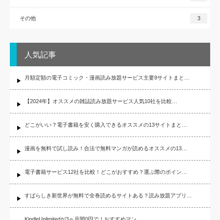
その他
3
人気記事
月額定額の電子コミック・漫画読み放題サービス主要9サイトまと…
【2024年】オススメの雑誌読み放題サービス人気10社を比較…
どこがいい？電子書籍を安く購入できるオススメの13サイトまと…
漫画を無料で試し読み！合法で無料マンガが読めるオススメの13…
電子書籍サービス12社を比較！どこがおすすめ？選ぶ際のポイン…
すばらしき新世界が無料で全巻読めるサイトある？読み放題アプリ…
KindleUnlimitedが3ヶ月間0円で！おすすめマン…