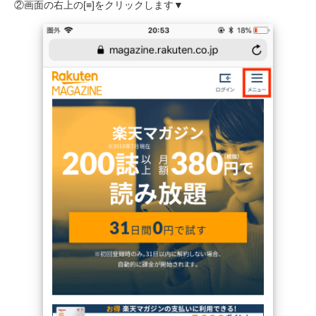
②画面の右上の[≡]をクリックします▼