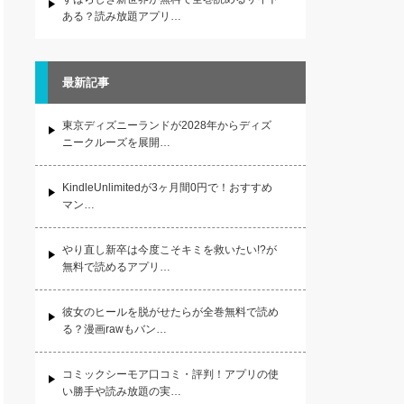
ある？読み放題アプリ…
最新記事
東京ディズニーランドが2028年からディズ
ニークルーズを展開…
KindleUnlimitedが3ヶ月間0円で！おすすめ
マン…
やり直し新卒は今度こそキミを救いたい!?が
無料で読めるアプリ…
彼女のヒールを脱がせたらが全巻無料で読め
る？漫画rawもバン…
コミックシーモア口コミ・評判！アプリの使
い勝手や読み放題の実…