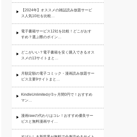
【2024年】オススメの雑誌読み放題サービ
ス人気10社を比較…
電子書籍サービス12社を比較！どこがおす
すめ？選ぶ際のポイン…
どこがいい？電子書籍を安く購入できるオス
スメの13サイトまと…
月額定額の電子コミック・漫画読み放題サー
ビス主要9サイトまと…
KindleUnlimitedが3ヶ月間0円で！おすすめ
マン…
漫画rawの代わりはコレ！おすすめ優良サー
ビスと無料漫画サイ…
すばらしき新世界が無料で全巻読めるサイト