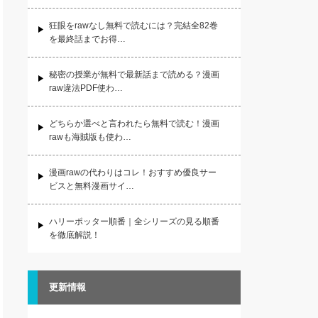
狂眼をrawなし無料で読むには？完結全82巻
を最終話までお得…
秘密の授業が無料で最新話まで読める？漫画
raw違法PDF使わ…
どちらか選べと言われたら無料で読む！漫画
rawも海賊版も使わ…
漫画rawの代わりはコレ！おすすめ優良サー
ビスと無料漫画サイ…
ハリーポッター順番｜全シリーズの見る順番
を徹底解説！
更新情報