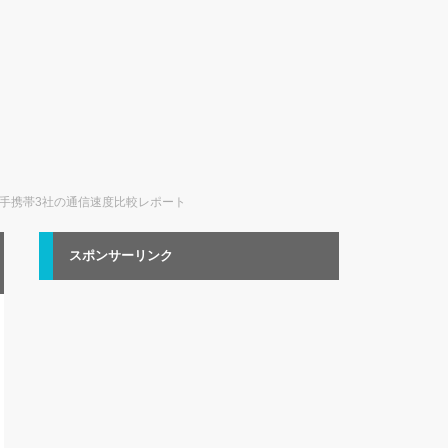
バイル+大手携帯3社の通信速度比較レポート
スポンサーリンク