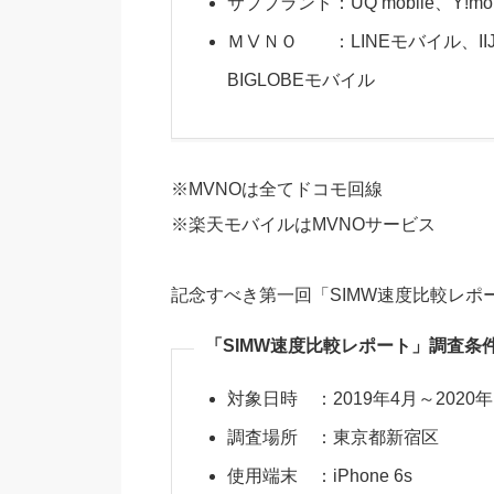
サブブランド：UQ mobile、Y!mob
ＭⅤＮＯ ：LINEモバイル、IIJ
BIGLOBEモバイル
※MVNOは全てドコモ回線
※楽天モバイルはMVNOサービス
記念すべき第一回「SIMW速度比較レポ
「SIMW速度比較レポート」調査条
対象日時 ：2019年4月～2020年
調査場所 ：東京都新宿区
使用端末 ：iPhone 6s