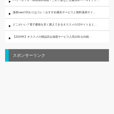
ハリーポッター映画無料視聴？これであなたも魔法界へ！今すぐチ…
漫画rawの代わりはコレ！おすすめ優良サービスと無料漫画サイ…
どこがいい？電子書籍を安く購入できるオススメの13サイトまと…
【2024年】オススメの雑誌読み放題サービス人気10社を比較…
スポンサーリンク