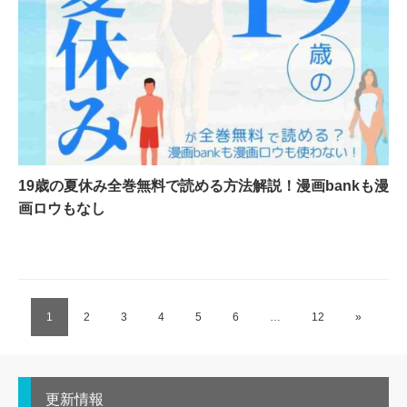
19歳の夏休み全巻無料で読める方法解説！漫画bankも漫
画ロウもなし
1
2
3
4
5
6
…
12
»
更新情報