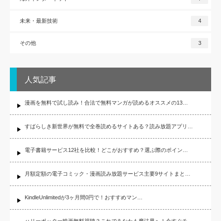
未来・最新技術
4
その他
3
人気記事
漫画を無料で試し読み！合法で無料マンガが読めるオススメの13…
すばらしき新世界が無料で全巻読めるサイトある？読み放題アプリ…
電子書籍サービス12社を比較！どこがおすすめ？選ぶ際のポイン…
月額定額の電子コミック・漫画読み放題サービス主要9サイトまと…
KindleUnlimitedが3ヶ月間0円で！おすすめマン…