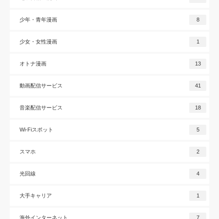
少年・青年漫画
8
少女・女性漫画
1
オトナ漫画
13
動画配信サービス
41
音楽配信サービス
18
Wi-Fiスポット
5
スマホ
2
光回線
4
大手キャリア
1
海外インターネット
7